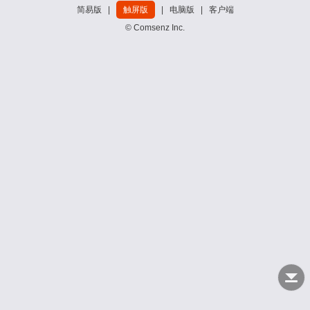
简易版
|
触屏版
|
电脑版
|
客户端
© Comsenz Inc.