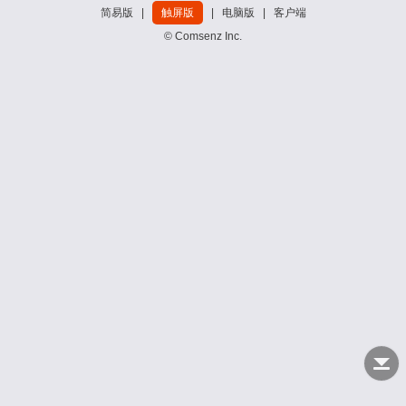
简易版
|
触屏版
|
电脑版
|
客户端
© Comsenz Inc.