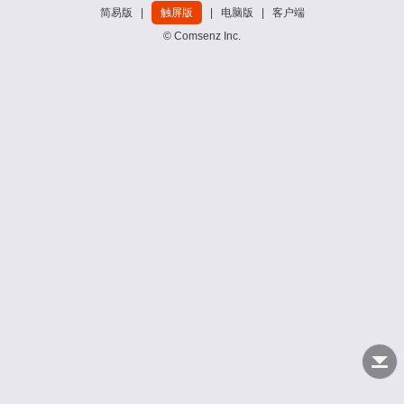
简易版
|
触屏版
|
电脑版
|
客户端
© Comsenz Inc.