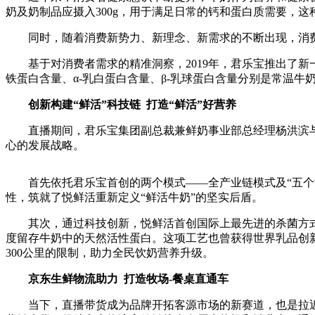
奶及奶制品应摄入300g，用于满足日常的钙和蛋白质需要，
同时，随着消费新势力、新理念、新需求的不断出现，消费者
基于对消费者需求的精准洞察，2019年，君乐宝推出了新一代
铁蛋白含量、α-乳白蛋白含量、β-乳球蛋白含量分别是常温牛
创新构建“鲜活”科技链
打造“鲜活”好营养
直播期间，君乐宝集团副总裁兼鲜奶事业部总经理杨洪滨与网
心的发展战略。
首先依托君乐宝首创的两个模式——全产业链模式及“五个世
性，筑就了悦鲜活重新定义“鲜活牛奶”的坚实后盾。
其次，通过科技创新，悦鲜活首创国际上最先进的杀菌方式之一
度留存牛奶中的天然活性蛋白。这项工艺也曾获得世界乳品创新
300公里的限制，助力全民饮奶营养升级。
京东生鲜物流助力
打造牧场-餐桌直通车
当下，直播带货成为品牌开拓客源市场的新赛道，也是拉近品