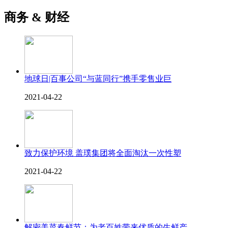
商务 & 财经
地球日|百事公司“与蓝同行”携手零售业巨
2021-04-22
致力保护环境 盖璞集团将全面淘汰一次性塑
2021-04-22
解密美菜春鲜节：为老百姓带来优质的生鲜产