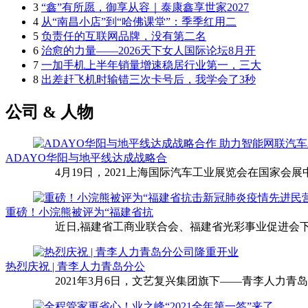
3
“鑫”有所愿，御享从容｜泰康鑫享世家2027
4
从“南昌小店”到“哈佛课堂”：季季红用二
5
负责任的互联网品牌，没有第二名
6
治愈的力量——2026天下女人国际论坛8月开
7
一加手机上半年销量增速稳居行业第一，三大
8
出差赶飞机时输错三次卡号后，我学会了3秒
公司 & 人物
ADAYO华阳与地平线达成战略合
4月19日，2021上海国际汽车工业展览会在国家会展中
重磅！小浣熊被评为“福建省抗
近日,福建省工商业联合会、福建省光彩事业促进会下
热烈庆祝 | 青李人力青岛分公
2021年3月6日，文艺复兴集团旗下——青李人力青