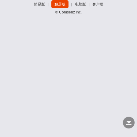
简易版
|
触屏版
|
电脑版
|
客户端
© Comsenz Inc.