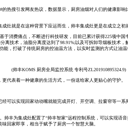
的热搜引发网友热议，数据显示，厨房油烟对人们的健康影响
灶就是在这种背景下应运而生，帅丰集成灶更是在成立之初就
于消费痛点，不断进行科技研发，目前已累计获得225项中国专
还有三重油脂分离技术，油脂分离度达到了98.91%;以及可拆卸导烟板技
全防护三大功能，打破了传统厨房的控油温方法，以实时监测的方式让油
。
(帅丰KOMS 厨房全局监控系统 专利号ZL201910895324.9)
更代表着一种健康的生活方式，一份送给家人更贴心的守护。
经可以实现回家动动嘴就能完成开灯、开空调、拉窗帘等一系列
帅丰为集成灶配置了“帅丰智家”远程控制系统，可以实现语音
美味回家即享，相当于赋予了厨房一个智慧大脑。