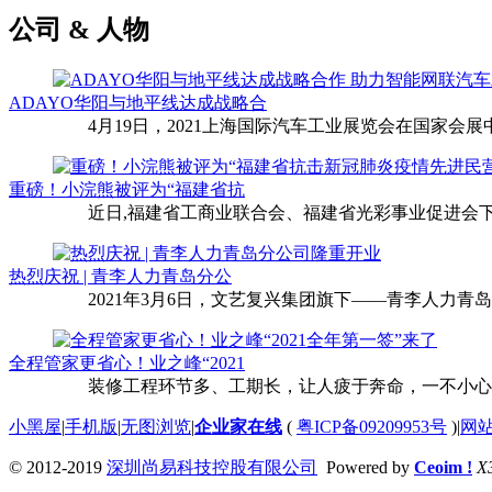
公司 & 人物
ADAYO华阳与地平线达成战略合
4月19日，2021上海国际汽车工业展览会在国家会展中
重磅！小浣熊被评为“福建省抗
近日,福建省工商业联合会、福建省光彩事业促进会下
热烈庆祝 | 青李人力青岛分公
2021年3月6日，文艺复兴集团旗下——青李人力青
全程管家更省心！业之峰“2021
装修工程环节多、工期长，让人疲于奔命，一不小心还
小黑屋
|
手机版
|
无图浏览
|
企业家在线
(
粤ICP备09209953号
)
|
网
© 2012-2019
深圳尚易科技控股有限公司
Powered by
Ceoim !
X