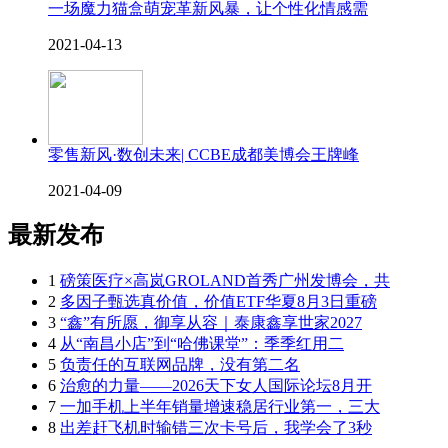
一场魔力猫盒萌宠革新风暴，让个性化情感需
2021-04-13
零售新风·数创未来| CCBE成都美博会王牌峰
2021-04-09
最新发布
1
磅策医疗×高岚GROLAND首秀广州发博会，共
2
多因子甄选真价值，价值ETF华夏8月3日重磅
3
“鑫”有所愿，御享从容｜泰康鑫享世家2027
4
从“南昌小店”到“哈佛课堂”：季季红用二
5
负责任的互联网品牌，没有第二名
6
治愈的力量——2026天下女人国际论坛8月开
7
一加手机上半年销量增速稳居行业第一，三大
8
出差赶飞机时输错三次卡号后，我学会了3秒