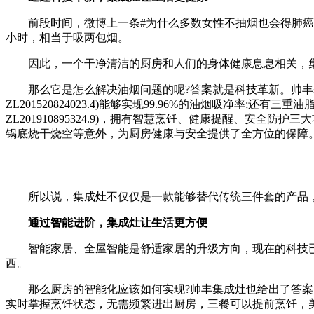
前段时间，微博上一条#为什么多数女性不抽烟也会得肺癌#
小时，相当于吸两包烟。
因此，一个干净清洁的厨房和人们的身体健康息息相关，集成
那么它是怎么解决油烟问题的呢?答案就是科技革新。帅丰基
ZL201520824023.4)能够实现99.96%的油烟吸净率;
ZL201910895324.9)，拥有智慧烹饪、健康提醒、安
锅底烧干烧空等意外，为厨房健康与安全提供了全方位的保障
所以说，集成灶不仅仅是一款能够替代传统三件套的产品，
通过智能进阶，集成灶让生活更方便
智能家居、全屋智能是舒适家居的升级方向，现在的科技已
西。
那么厨房的智能化应该如何实现?帅丰集成灶也给出了答案。
实时掌握烹饪状态，无需频繁进出厨房，三餐可以提前烹饪，