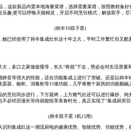
品，这款新品内置本地海量菜谱，选择需要菜谱，按照教程备好食
饪乐趣;更可以呼唤天猫精灵，开启不同烹饪模式，解放双手，尽
(帅丰T6双子星)
已经使用了帅丰集成灶长达十年之久，平时工作繁忙但又酷爱
，多口之家做饭慢等，长久“将就”下去，势必会对生活质量
静音等强大的性能，还在功能集成上进行了突破。还是以帅丰销
蛋器、橱柜、消毒柜等15项功能，几乎将整个厨房的功能都融
烹饪同步进行，下方蒸烤，上方燃气灶还可以进行爆炒、炖煮
也不必经历漫长等待就能悦享美食时光，真正实现了“集成厨房百
(帅丰双子星 1机15用)
识到集成灶这一潮流厨电的健康优势、智能优势、功能优势，在