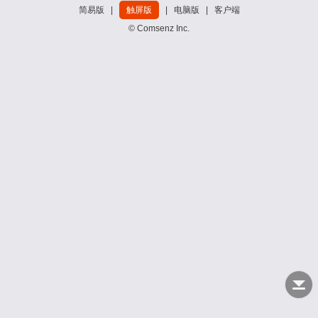
简易版
|
触屏版
|
电脑版
|
客户端
© Comsenz Inc.