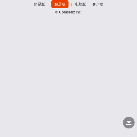
简易版
|
触屏版
|
电脑版
|
客户端
© Comsenz Inc.