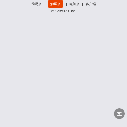
简易版
|
触屏版
|
电脑版
|
客户端
© Comsenz Inc.