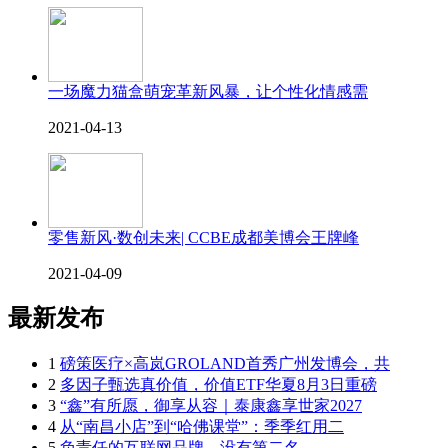
一场魔力猫盒萌宠革新风暴，让个性化情感需
2021-04-13
零售新风·数创未来| CCBE成都美博会王牌峰
2021-04-09
最新发布
1
磅策医疗×高岚GROLAND首秀广州发博会，共
2
多因子甄选真价值，价值ETF华夏8月3日重磅
3
“鑫”有所愿，御享从容｜泰康鑫享世家2027
4
从“南昌小店”到“哈佛课堂”：季季红用二
5
负责任的互联网品牌，没有第二名