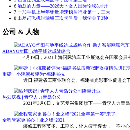
6
治愈的力量——2026天下女人国际论坛8月开
7
一加手机上半年销量增速稳居行业第一，三大
8
出差赶飞机时输错三次卡号后，我学会了3秒
公司 & 人物
ADAYO华阳与地平线达成战略合
4月19日，2021上海国际汽车工业展览会在国家会展中
重磅！小浣熊被评为“福建省抗
近日,福建省工商业联合会、福建省光彩事业促进会下
热烈庆祝 | 青李人力青岛分公
2021年3月6日，文艺复兴集团旗下——青李人力青
全程管家更省心！业之峰“2021
装修工程环节多、工期长，让人疲于奔命，一不小心还