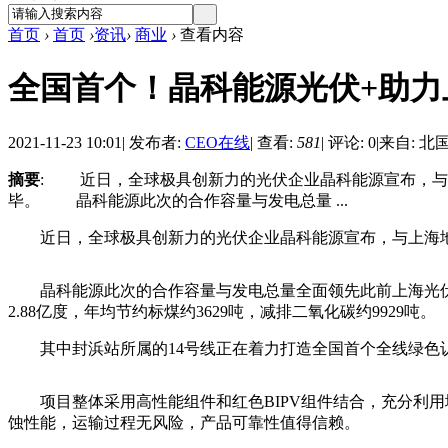
首页
›
首页
›
资讯
›
商业
›
查看内容
全国首个！晶科能源光伏+助
2021-11-23 10:01
|
发布者:
CEO在线
|
查看:
581
|
评论: 0
|
来自: 北
摘要
: 近日，全球极具创新力的光伏企业晶科能源宣布，与
毕。 晶科能源此次的合作容量与发电总量 ...
近日，全球极具创新力的光伏企业晶科能源宣布，与上海地铁
晶科能源此次的合作容量与发电总量全面领先此前上海光伏+轨
2.88亿度，年均节约标煤约3629吨，减排二氧化碳约9929吨。
其中封浜站所属的14号线正在着力打造全国首个全线绿色认
项目整体采用高性能组件和红色BIPV组件结合，充分利用
蚀性能，运输过程无风险，产品可靠性值得信赖。