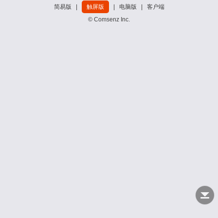
简易版
|
触屏版
|
电脑版
|
客户端
© Comsenz Inc.