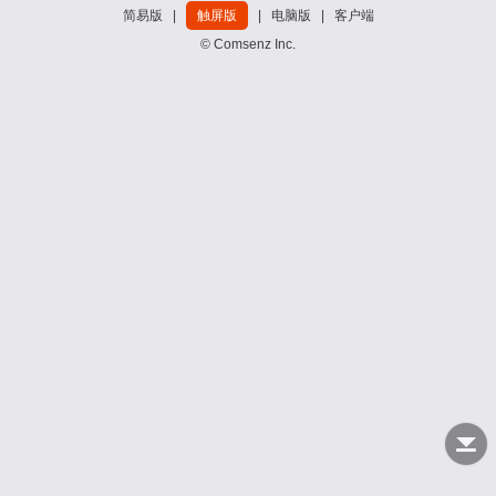
简易版
|
触屏版
|
电脑版
|
客户端
© Comsenz Inc.