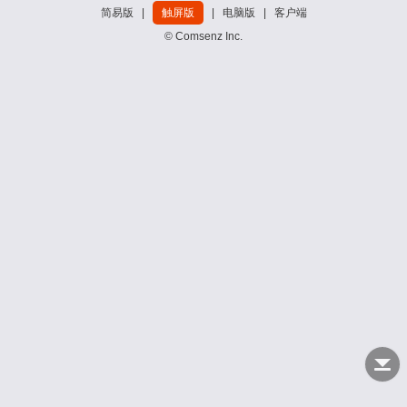
简易版
|
触屏版
|
电脑版
|
客户端
© Comsenz Inc.