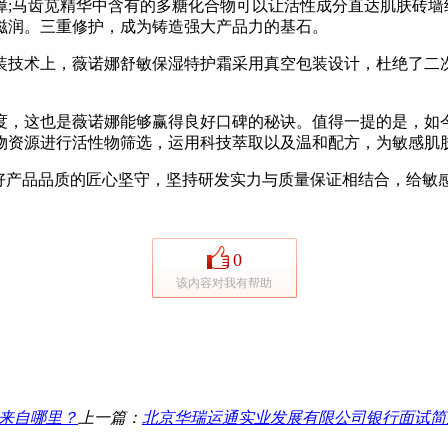
;马齿苋精华中含有的多糖化合物可以让活性成分直达肌肤砖墙
滋润。三重修护，成为铸造强大产品力的基石。
技术上，薇诺娜舒敏保湿特护霜采用真空包装设计，杜绝了二次
这也是薇诺娜能够赢得良好口碑的秘诀。值得一提的是，如今薇
物资源进行活性物筛选，运用科技萃取以及温和配方，为敏感肌
产品品质的匠心坚守，坚持研发实力与质量保证相结合，给敏
0
该内容对我有帮助
气来自哪里？
上一篇：
北京华瑞运通实业发展有限公司银行面试简