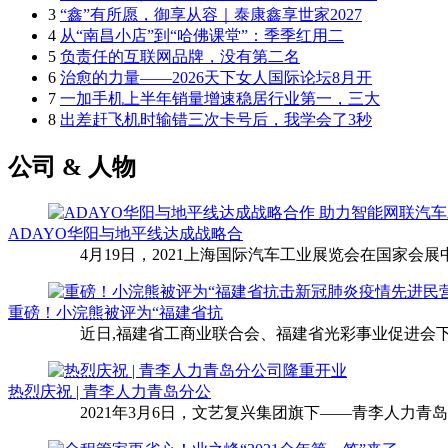
3
“鑫”有所愿，御享从容｜泰康鑫享世家2027
4
从“南昌小店”到“哈佛课堂”：季季红用二
5
负责任的互联网品牌，没有第二名
6
治愈的力量——2026天下女人国际论坛8月开
7
一加手机上半年销量增速稳居行业第一，三大
8
出差赶飞机时输错三次卡号后，我学会了3秒
公司 & 人物
ADAYO华阳与地平线达成战略合
4月19日，2021上海国际汽车工业展览会在国家会展中
重磅！小浣熊被评为“福建省抗
近日,福建省工商业联合会、福建省光彩事业促进会下
热烈庆祝 | 青李人力青岛分公
2021年3月6日，文艺复兴集团旗下——青李人力青