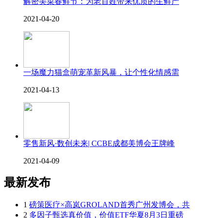
解密美菜春鲜节：为老百姓带来优质的生鲜产
2021-04-20
一场魔力猫盒萌宠革新风暴，让个性化情感需
2021-04-13
零售新风·数创未来| CCBE成都美博会王牌峰
2021-04-09
最新发布
1
磅策医疗×高岚GROLAND首秀广州发博会，共
2
多因子甄选真价值，价值ETF华夏8月3日重磅