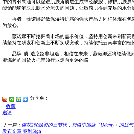
中的青刺果油可以促进肌肤角质层生成神经酰胺，修护肌肤屏障
酸钠能够解决肌肤水分流失的问题，让敏感肌得到充足的水分
再者，薇诺娜舒敏保湿特护霜的强大产品力同样体现在包装
为放心。
薇诺娜不断挖掘着市场的需求价值，坚持用创新来刷新高度，
续坚持在研发和创新上不断实现突破，持续依托云南丰富的植
品牌“质”造之路非坦途，相信在未来，薇诺娜还将继续做好
娜燃起的国货火把带领行业走向更远的路。
分享至：
|
收藏
邀请
下一篇：
连获2轮融资的三节课，想做中国版「Udemy」的底
发布文章
签到Sign