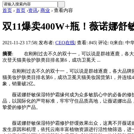
首页
›
首页
›
资讯
›
商业
›
查看内容
双11爆卖400W+瓶！薇诺娜
2021-11-23 17:58
|
发布者:
CEO在线
|
查看:
845
|
评论: 0
|
来自: 中
摘要
: 在刚刚过去不久的双十一，可以说是群雄逐鹿，各大
次登天猫美妆护肤类目排名第6，成功卫冕天 ...
在刚刚过去不久的双十一，可以说是群雄逐鹿，各大品牌频
猫美妆护肤类目排名第6，成功卫冕天猫美妆国货第1，并连续4
象，销量破2亿。
薇诺娜舒敏保湿特护霜缘何成为众多敏肌心中的必备的修护单
品，以国际化的严苛标准，牢牢守住品质高地，让薇诺娜出品，
挚爱的修护产品。
薇诺娜舒敏保湿特护霜修护舒缓效果出众，这离不开薇诺娜
发生原因和机理，依托云南丰富植物资源进行活性物筛选，进