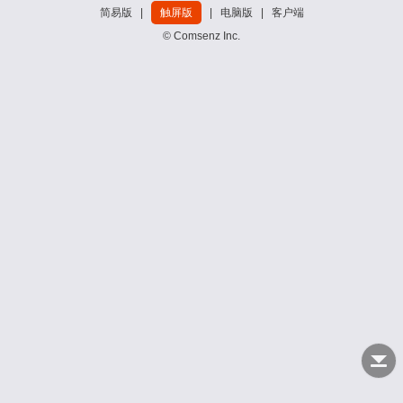
简易版
|
触屏版
|
电脑版
|
客户端
© Comsenz Inc.