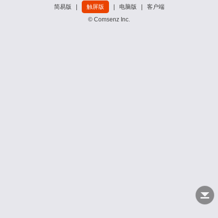
简易版
|
触屏版
|
电脑版
|
客户端
© Comsenz Inc.