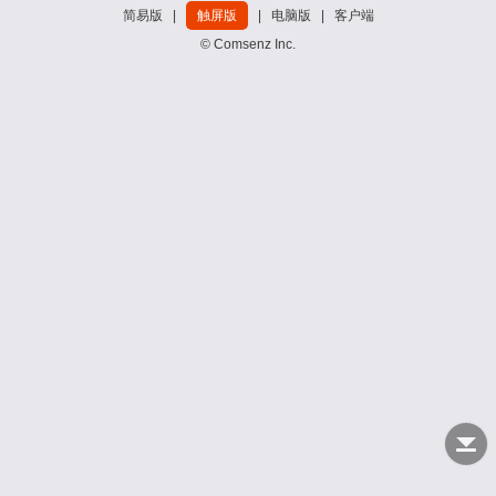
简易版
|
触屏版
|
电脑版
|
客户端
© Comsenz Inc.