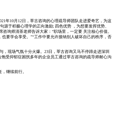
1年10月12日，莘古咨询的心理疏导师团队走进爱奇艺，为这
源于积极心理学的正向激励; 四色优势 ，为想要发挥优势、
首席咨询师清茶老师告诉大家：“职场里，一定要 关注核心价值。
，也要学会享受。”“工作中要允许接纳别人破坏自己的秩序，否
参与，现场气氛十分火爆。23日，莘古咨询又马不停蹄走进深圳
位饱受抑郁症困扰多年的企业员工通过莘古咨询的疏导师耐心沟
。
任，继续前行。