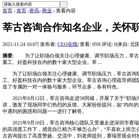
首页
›
首页
›
资讯
›
商业
›
查看内容
莘古咨询合作知名企业，关怀
2021-11-24 16:07
|
发布者:
CEO在线
|
查看:
959
|
评论: 0
|
来自: 北
摘要
: 为了让职场白领关注心理健康、调节职场压力，莘古咨
重工、好盈科技在内的数十家大型企业。莘 ...
为了让职场白领关注心理健康、调节职场压力，莘古咨询联合
工、好盈科技在内的数十家大型企业。莘古咨询心理疏导师团
造了专属的一对一体验与服务，环节众多，各有特色。
2021年8月12日，莘古咨询走进58同城，开展了关于“
讲，激发了现场同学们热烈的反馈。大家纷纷提问，如“内向的人
中遇到的困惑和问题一一进行了解答。
2021年9月10日，莘古咨询核心团队又受邀走进深圳市赛瑞
的高强度工作下，感觉自己精力不够怎么办”，“不喜欢上班怎
古咨询提出了高度赞扬。交流中，刘老师提到，赛瑞景观会对