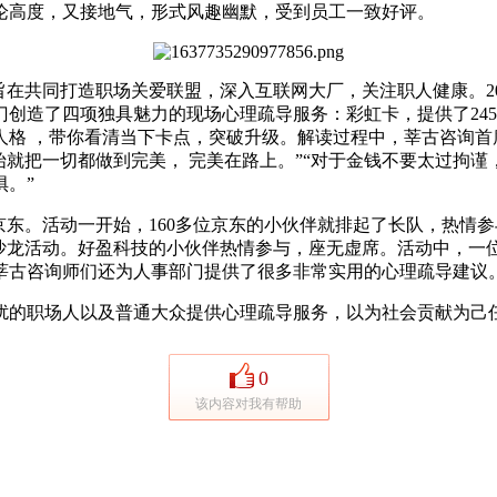
论高度，又接地气，形式风趣幽默，受到员工一致好评。
共同打造职场关爱联盟，深入互联网大厂，关注职人健康。202
创造了四项独具魅力的现场心理疏导服务：彩虹卡，提供了245句
暗人格 ，带你看清当下卡点，突破升级。解读过程中，莘古咨询
始就把一切都做到完美， 完美在路上。”“对于金钱不要太过拘谨
。”
了京东。活动一开始，160多位京东的小伙伴就排起了长队，热情
味沙龙活动。好盈科技的小伙伴热情参与，座无虚席。活动中，一
莘古咨询师们还为人事部门提供了很多非常实用的心理疏导建议
的职场人以及普通大众提供心理疏导服务，以为社会贡献为己
0
该内容对我有帮助