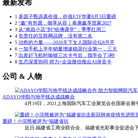
最新发布
1
多因子甄选真价值，价值ETF华夏8月3日重磅
2
“鑫”有所愿，御享从容｜泰康鑫享世家2027
3
从“南昌小店”到“哈佛课堂”：季季红用二
4
负责任的互联网品牌，没有第二名
5
治愈的力量——2026天下女人国际论坛8月开
6
一加手机上半年销量增速稳居行业第一，三大
7
出差赶飞机时输错三次卡号后，我学会了3秒
8
生态深度协同 得力×企业微信推出AI录音卡
公司 & 人物
ADAYO华阳与地平线达成战略合
4月19日，2021上海国际汽车工业展览会在国家会展中
重磅！小浣熊被评为“福建省抗
近日,福建省工商业联合会、福建省光彩事业促进会下