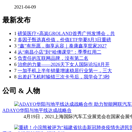
2021-04-09
最新发布
1
磅策医疗×高岚GROLAND首秀广州发博会，共
2
多因子甄选真价值，价值ETF华夏8月3日重磅
3
“鑫”有所愿，御享从容｜泰康鑫享世家2027
4
从“南昌小店”到“哈佛课堂”：季季红用二
5
负责任的互联网品牌，没有第二名
6
治愈的力量——2026天下女人国际论坛8月开
7
一加手机上半年销量增速稳居行业第一，三大
8
出差赶飞机时输错三次卡号后，我学会了3秒
公司 & 人物
ADAYO华阳与地平线达成战略合
4月19日，2021上海国际汽车工业展览会在国家会展中