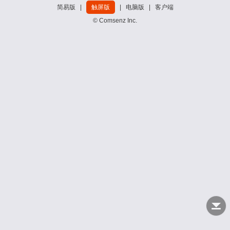
简易版
|
触屏版
|
电脑版
|
客户端
© Comsenz Inc.