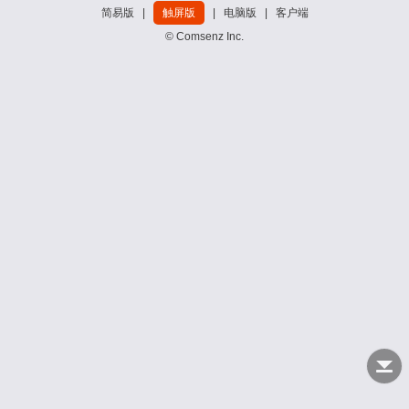
简易版
|
触屏版
|
电脑版
|
客户端
© Comsenz Inc.