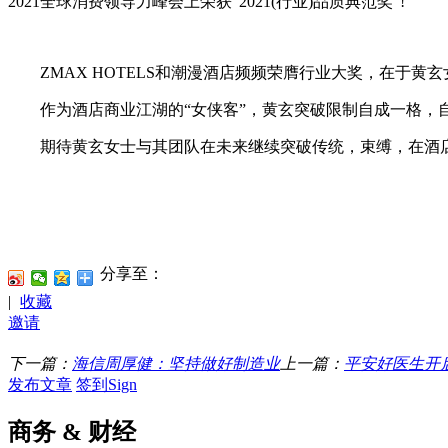
2021全球消费领导力峰会上荣获“2021(行业)品质典范奖”!
ZMAX HOTELS和潮漫酒店频频荣膺行业大奖，在于黄
作为酒店商业江湖的“女侠客”，黄玄突破限制自成一格，自
期待黄玄女士与其团队在未来继续突破传统，束缚，在酒店
分享至：
|
收藏
邀请
下一篇：
海信周厚健：坚持做好制造业
上一篇：
平安好医生开
发布文章
签到Sign
商务 & 财经