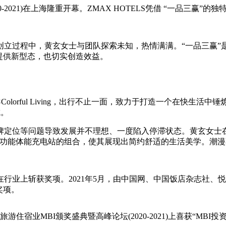
-2021)在上海隆重开幕。ZMAX HOTELS凭借 “一品三赢
立过程中，黄玄女士与团队探索未知，热情满满。“一品三赢”是
提供新型态，也切实创造效益。
orful Living，出行不止一面，致力于打造一个在快生
城。
问题导致发展并不理想、一度陷入停滞状态。黄玄女士在2019年接手后
多功能体能充电站的组合，使其展现出简约舒适的生活美学。潮
业上斩获奖项。2021年5月，由中国网、中国饭店杂志社、
奖项。
宿业MBI颁奖盛典暨高峰论坛(2020-2021)上喜获“MBI