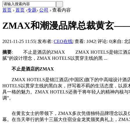
首页
›
首页
›
专题
›
公司
›
查看内容
ZMAX和潮漫品牌总裁黄玄—
2021-11-25 11:55
|
发布者:
CEO在线
|
查看:
1042
|
评论: 0
|
来自: 
摘要
: 不止是酒店的ZMAX ZMAX HOTELS是锦江
腻”的设计理念，ZMAX HOTELS以贯穿主线的黑 ...
不止是酒店的ZMAX
ZMAX HOTELS是锦江酒店(中国区)旗下的中高端设计
HOTELS以贯穿主线的黑白灰，抒写着不羁的生活态度，以
具一格的魅力。ZMAX HOTELS还善于将年轻人的精神内
调”。
在黄玄女士的带领下，ZMAX多次凭借独特品牌理念以及优秀
幕。在当天举行的第十三届大住宿业金龙奖颁奖典礼上，ZMAX HO