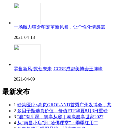
一场魔力猫盒萌宠革新风暴，让个性化情感需
2021-04-13
零售新风·数创未来| CCBE成都美博会王牌峰
2021-04-09
最新发布
1
磅策医疗×高岚GROLAND首秀广州发博会，共
2
多因子甄选真价值，价值ETF华夏8月3日重磅
3
“鑫”有所愿，御享从容｜泰康鑫享世家2027
4
从“南昌小店”到“哈佛课堂”：季季红用二