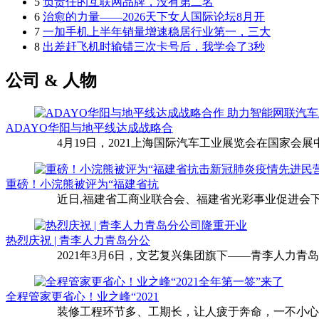
5
负责任的互联网品牌，没有第二名
6
治愈的力量——2026天下女人国际论坛8月开
7
一加手机上半年销量增速稳居行业第一，三大
8
出差赶飞机时输错三次卡号后，我学会了3秒
公司 & 人物
ADAYO华阳与地平线达成战略合
4月19日，2021上海国际汽车工业展览会在国家会展中
重磅！小浣熊被评为“福建省抗
近日,福建省工商业联合会、福建省光彩事业促进会下
热烈庆祝 | 青李人力青岛分公
2021年3月6日，文艺复兴集团旗下——青李人力青
全程管家更省心！业之峰“2021
装修工程环节多、工期长，让人疲于奔命，一不小心还