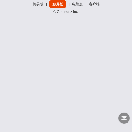
简易版
|
触屏版
|
电脑版
|
客户端
© Comsenz Inc.