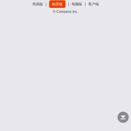
简易版
|
触屏版
|
电脑版
|
客户端
© Comsenz Inc.