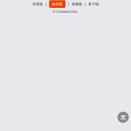
简易版
|
触屏版
|
电脑版
|
客户端
© Comsenz Inc.