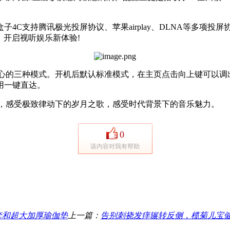
持腾讯极光投屏协议、苹果airplay、DLNA等多项投屏协
，开启视听娱乐新体验!
的三种模式。开机后默认标准模式，在主页点击向上键可以调
用一键直达。
，感受极致律动下的岁月之歌，感受时代背景下的音乐魅力。
0
该内容对我有帮助
套和超大加厚瑜伽垫
上一篇：
告别刺挠发痒辗转反侧，榄菊儿宝