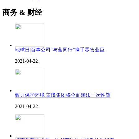
商务 & 财经
地球日|百事公司“与蓝同行”携手零售业巨
2021-04-22
致力保护环境 盖璞集团将全面淘汰一次性塑
2021-04-22