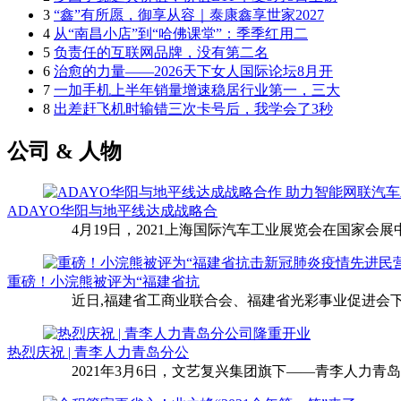
3
“鑫”有所愿，御享从容｜泰康鑫享世家2027
4
从“南昌小店”到“哈佛课堂”：季季红用二
5
负责任的互联网品牌，没有第二名
6
治愈的力量——2026天下女人国际论坛8月开
7
一加手机上半年销量增速稳居行业第一，三大
8
出差赶飞机时输错三次卡号后，我学会了3秒
公司 & 人物
ADAYO华阳与地平线达成战略合
4月19日，2021上海国际汽车工业展览会在国家会展中
重磅！小浣熊被评为“福建省抗
近日,福建省工商业联合会、福建省光彩事业促进会下
热烈庆祝 | 青李人力青岛分公
2021年3月6日，文艺复兴集团旗下——青李人力青