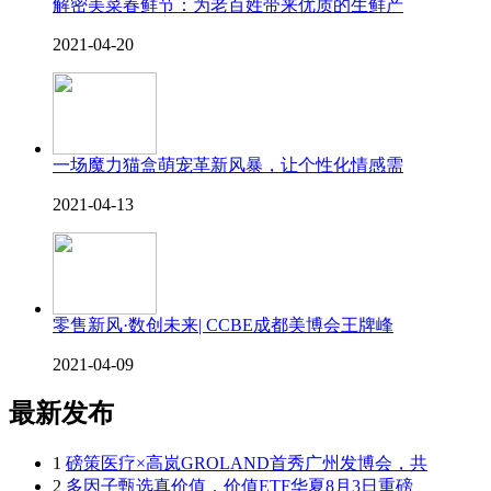
解密美菜春鲜节：为老百姓带来优质的生鲜产
2021-04-20
一场魔力猫盒萌宠革新风暴，让个性化情感需
2021-04-13
零售新风·数创未来| CCBE成都美博会王牌峰
2021-04-09
最新发布
1
磅策医疗×高岚GROLAND首秀广州发博会，共
2
多因子甄选真价值，价值ETF华夏8月3日重磅