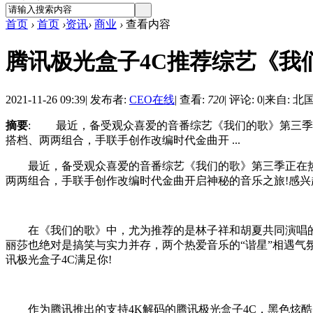
首页
›
首页
›
资讯
›
商业
›
查看内容
腾讯极光盒子4C推荐综艺《我
2021-11-26 09:39
|
发布者:
CEO在线
|
查看:
720
|
评论: 0
|
来自: 北
摘要
: 最近，备受观众喜爱的音番综艺《我们的歌》第三季
搭档、两两组合，手联手创作改编时代金曲开 ...
最近，备受观众喜爱的音番综艺《我们的歌》第三季正在热
两两组合，手联手创作改编时代金曲开启神秘的音乐之旅!感兴
在《我们的歌》中，尤为推荐的是林子祥和胡夏共同演唱的《
丽莎也绝对是搞笑与实力并存，两个热爱音乐的“谐星”相遇气
讯极光盒子4C满足你!
作为腾讯推出的支持4K解码的腾讯极光盒子4C，黑色炫酷风外