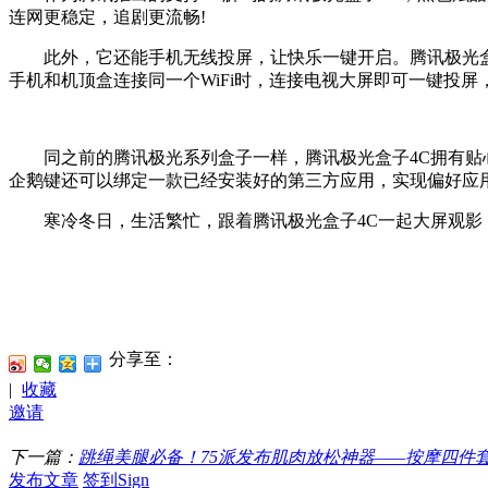
连网更稳定，追剧更流畅!
此外，它还能手机无线投屏，让快乐一键开启。腾讯极光盒子4C支
手机和机顶盒连接同一个WiFi时，连接电视大屏即可一键投屏
同之前的腾讯极光系列盒子一样，腾讯极光盒子4C拥有贴心
企鹅键还可以绑定一款已经安装好的第三方应用，实现偏好应
寒冷冬日，生活繁忙，跟着腾讯极光盒子4C一起大屏观影
分享至：
|
收藏
邀请
下一篇：
跳绳美腿必备！75派发布肌肉放松神器——按摩四件
发布文章
签到Sign