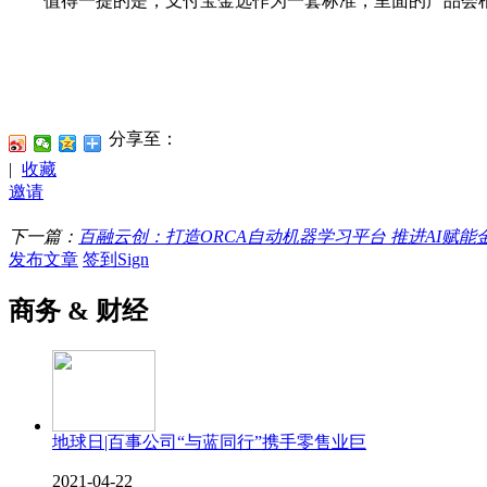
值得一提的是，支付宝金选作为一套标准，里面的产品会根
分享至：
|
收藏
邀请
下一篇：
百融云创：打造ORCA自动机器学习平台 推进AI赋能
发布文章
签到Sign
商务 & 财经
地球日|百事公司“与蓝同行”携手零售业巨
2021-04-22