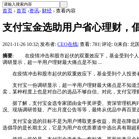
首页
›
首页
›
资讯
›
财经
›
查看内容
支付宝金选助用户省心理财，
2021-11-26 10:32
|
发布者:
CEO在线
|
查看:
781
|
评论: 0
|
来自: 北
摘要
: 在疫情冲击和股市起伏的双重效应下，基金受到个人
调研显示，超一半用户理财最大痛点是不知 ...
在疫情冲击和股市起伏的双重效应下，基金受到个人投资者的
支付宝一份调研显示，超一半用户理财最大痛点是不知道怎
卖，某种程度上也是对自己的选品不够自信。对此，支付宝理
据了解，支付宝金选专家团由金牛奖评委、资深管理机构FO
况、现场调研答疑、产出月度公告等等，最终从优品中再百里
支付宝金选的目标不是为用户博取更多收益，而是在降低风
选倡导的是长期主义，它是为用户在优质赛道中选出具有期超额