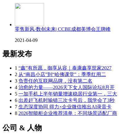
零售新风·数创未来| CCBE成都美博会王牌峰
2021-04-09
最新发布
1
“鑫”有所愿，御享从容｜泰康鑫享世家2027
2
从“南昌小店”到“哈佛课堂”：季季红用二
3
负责任的互联网品牌，没有第二名
4
治愈的力量——2026天下女人国际论坛8月开
5
一加手机上半年销量增速稳居行业第一，三大
6
出差赶飞机时输错三次卡号后，我学会了3秒
7
生态深度协同 得力×企业微信推出AI录音卡
8
2026智能柜企业推荐清单：不同场景适配厂商
公司 & 人物