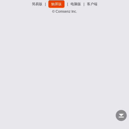
简易版
|
触屏版
|
电脑版
|
客户端
© Comsenz Inc.