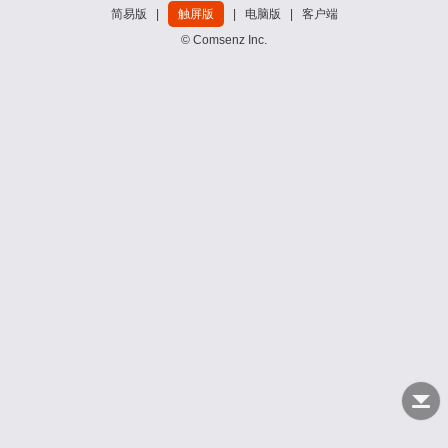
简易版
|
触屏版
|
电脑版
|
客户端
© Comsenz Inc.