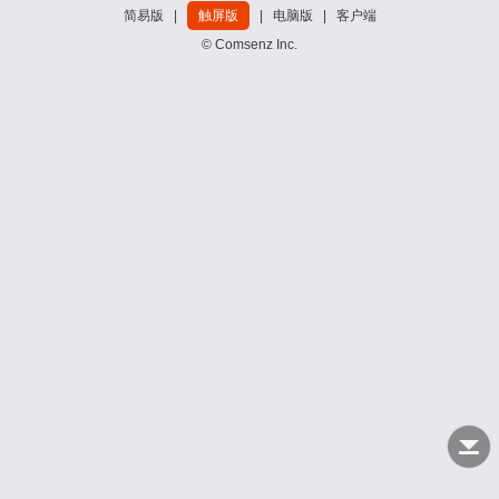
简易版
|
触屏版
|
电脑版
|
客户端
© Comsenz Inc.