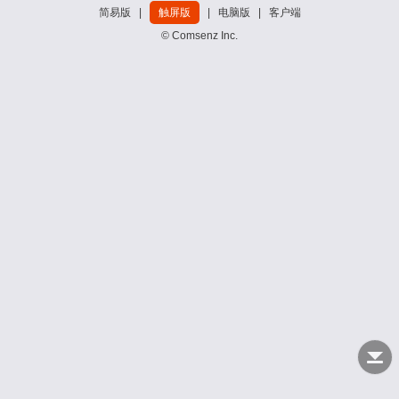
简易版
|
触屏版
|
电脑版
|
客户端
© Comsenz Inc.