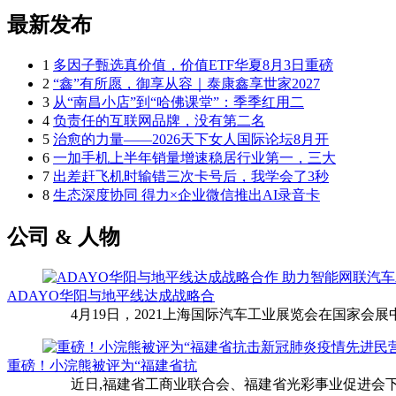
最新发布
1
多因子甄选真价值，价值ETF华夏8月3日重磅
2
“鑫”有所愿，御享从容｜泰康鑫享世家2027
3
从“南昌小店”到“哈佛课堂”：季季红用二
4
负责任的互联网品牌，没有第二名
5
治愈的力量——2026天下女人国际论坛8月开
6
一加手机上半年销量增速稳居行业第一，三大
7
出差赶飞机时输错三次卡号后，我学会了3秒
8
生态深度协同 得力×企业微信推出AI录音卡
公司 & 人物
ADAYO华阳与地平线达成战略合
4月19日，2021上海国际汽车工业展览会在国家会展中
重磅！小浣熊被评为“福建省抗
近日,福建省工商业联合会、福建省光彩事业促进会下