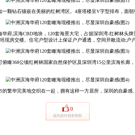
颗钻石镶嵌在美丽的红树湾区。4座塔楼呈V字型排布，面朝
,滨海CBD地块，120套海景大宅，占据深圳湾-红树林头
4房，毛坯现房交楼。住宅户型设计上保证户户通透，空间开敞流动;
68公顷红树林国家自然保护区及深圳湾15公里滨海长廊，隔海
的繁华完美地交织在一起，拥有这样一方居所，深圳的自豪感
0
该内容对我有帮助