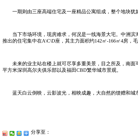
一期则由三座高端住宅及一座精品公寓组成，整个地块犹如一
当下市场环境，现房难求，何况是一线海景大宅。中洲滨海华府
推出的住宅集中在A\C\D座，其主力面积约142㎡-166㎡
未来的业主站在楼上就可尽享多重美景，目之所及，南面可俯瞰3
平方米深圳高尔夫俱乐部以及福田CBD繁华城市景观。
蓝天白云倒映，云影波光，相映成趣，大自然的馈赠和城市
分享至：