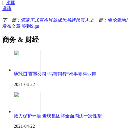
|
收藏
邀请
下一篇：
滴露正式宣布肖战成为品牌代言人
上一篇：
海伦堡地
发布文章
签到Sign
商务 & 财经
地球日|百事公司“与蓝同行”携手零售业巨
2021-04-22
致力保护环境 盖璞集团将全面淘汰一次性塑
2021-04-22