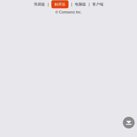
简易版
|
触屏版
|
电脑版
|
客户端
© Comsenz Inc.