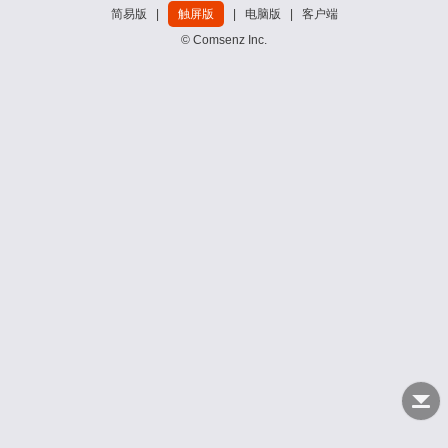
简易版
|
触屏版
|
电脑版
|
客户端
© Comsenz Inc.