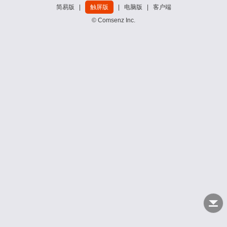
简易版
|
触屏版
|
电脑版
|
客户端
© Comsenz Inc.