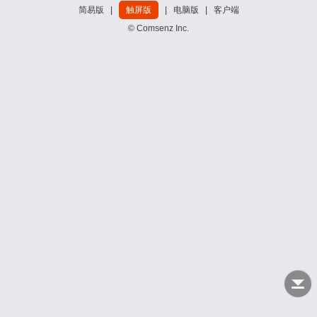
简易版
|
触屏版
|
电脑版
|
客户端
© Comsenz Inc.