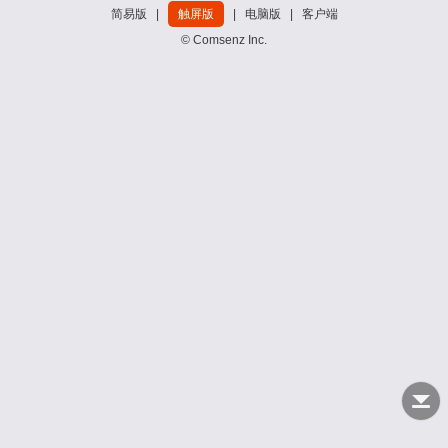
简易版
|
触屏版
|
电脑版
|
客户端
© Comsenz Inc.