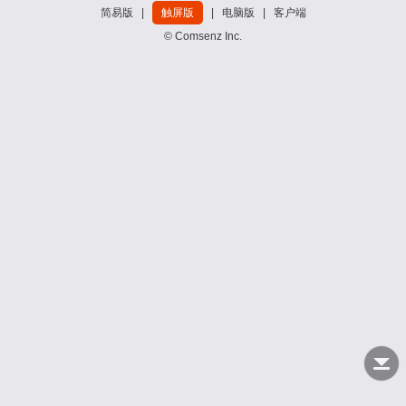
简易版
|
触屏版
|
电脑版
|
客户端
© Comsenz Inc.