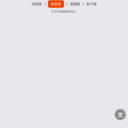
简易版
|
触屏版
|
电脑版
|
客户端
© Comsenz Inc.