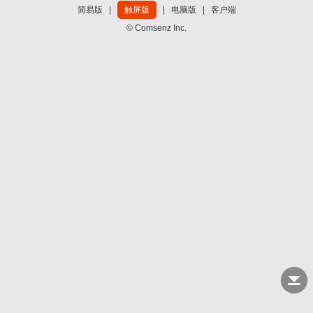
简易版
|
触屏版
|
电脑版
|
客户端
© Comsenz Inc.