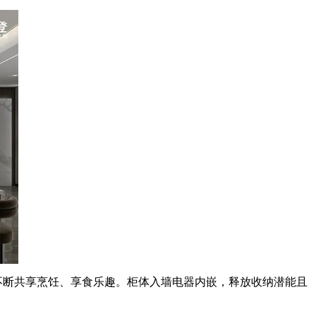
断共享烹饪、享食乐趣。柜体入墙电器内嵌，释放收纳潜能且