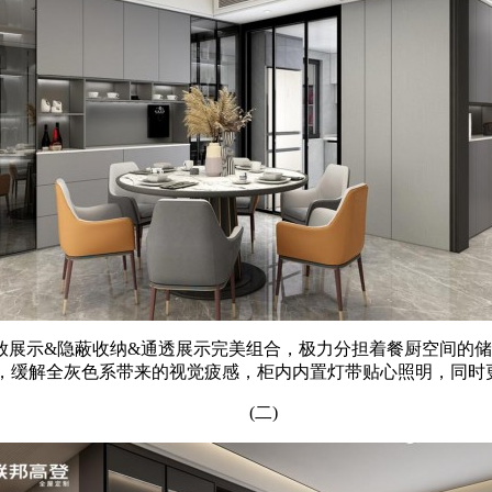
示&隐蔽收纳&通透展示完美组合，极力分担着餐厨空间的储
柜，缓解全灰色系带来的视觉疲感，柜内内置灯带贴心照明，同
(二)