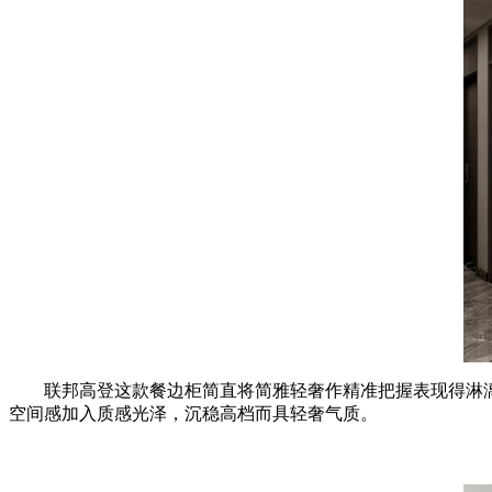
联邦高登这款餐边柜简直将简雅轻奢作精准把握表现得淋漓尽
空间感加入质感光泽，沉稳高档而具轻奢气质。