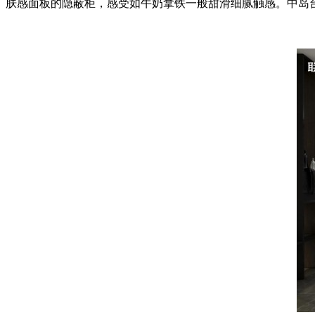
肤感面板的隐蔽柜，感受如牛奶拿铁一般甜滑细腻触感。中岛