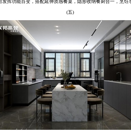
台发挥功能百变，搭配延伸质感餐桌，隐形收纳餐厨合一，烹饪
(五)