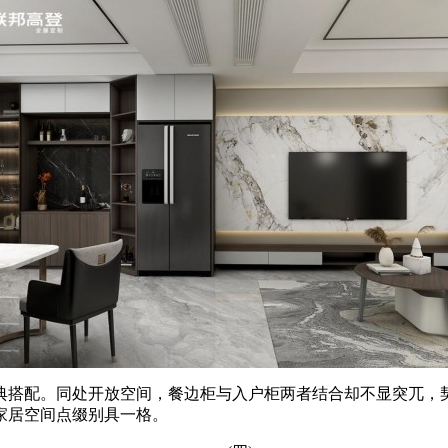
搭配。同处开放空间，餐边柜与入户柜两者结合却不显突兀，契
家居空间点缀别具一格。