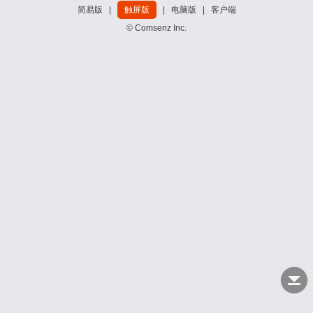
简易版
|
触屏版
|
电脑版
|
客户端
© Comsenz Inc.