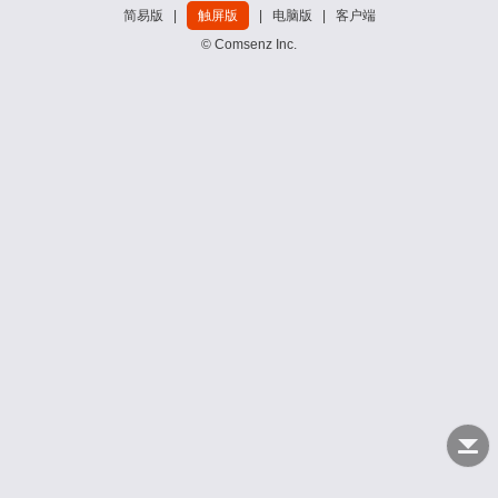
简易版
|
触屏版
|
电脑版
|
客户端
© Comsenz Inc.