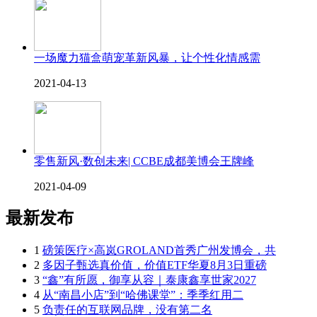
一场魔力猫盒萌宠革新风暴，让个性化情感需
2021-04-13
零售新风·数创未来| CCBE成都美博会王牌峰
2021-04-09
最新发布
1
磅策医疗×高岚GROLAND首秀广州发博会，共
2
多因子甄选真价值，价值ETF华夏8月3日重磅
3
“鑫”有所愿，御享从容｜泰康鑫享世家2027
4
从“南昌小店”到“哈佛课堂”：季季红用二
5
负责任的互联网品牌，没有第二名