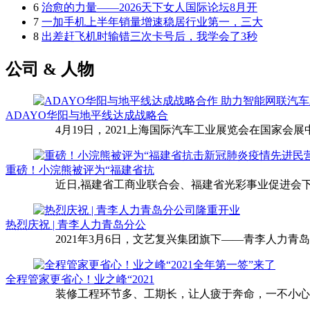
6
治愈的力量——2026天下女人国际论坛8月开
7
一加手机上半年销量增速稳居行业第一，三大
8
出差赶飞机时输错三次卡号后，我学会了3秒
公司 & 人物
ADAYO华阳与地平线达成战略合
4月19日，2021上海国际汽车工业展览会在国家会展中
重磅！小浣熊被评为“福建省抗
近日,福建省工商业联合会、福建省光彩事业促进会下
热烈庆祝 | 青李人力青岛分公
2021年3月6日，文艺复兴集团旗下——青李人力青
全程管家更省心！业之峰“2021
装修工程环节多、工期长，让人疲于奔命，一不小心还