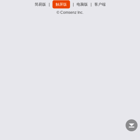
简易版
|
触屏版
|
电脑版
|
客户端
© Comsenz Inc.