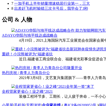
7
一加手机上半年销量增速稳居行业第一，三大
8
出差赶飞机时输错三次卡号后，我学会了3秒
公司 & 人物
ADAYO华阳与地平线达成战略合
4月19日，2021上海国际汽车工业展览会在国家会展中
重磅！小浣熊被评为“福建省抗
近日,福建省工商业联合会、福建省光彩事业促进会下
热烈庆祝 | 青李人力青岛分公
2021年3月6日，文艺复兴集团旗下——青李人力青
全程管家更省心！业之峰“2021
装修工程环节多、工期长，让人疲于奔命，一不小心还
小黑屋
|
手机版
|
无图浏览
|
企业家在线
(
粤ICP备09209953号
)
|
网