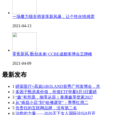
一场魔力猫盒萌宠革新风暴，让个性化情感需
2021-04-13
零售新风·数创未来| CCBE成都美博会王牌峰
2021-04-09
最新发布
1
磅策医疗×高岚GROLAND首秀广州发博会，共
2
多因子甄选真价值，价值ETF华夏8月3日重磅
3
“鑫”有所愿，御享从容｜泰康鑫享世家2027
4
从“南昌小店”到“哈佛课堂”：季季红用二
5
负责任的互联网品牌，没有第二名
6
治愈的力量——2026天下女人国际论坛8月开