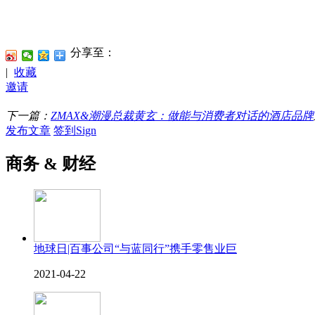
分享至：
|
收藏
邀请
下一篇：
ZMAX&潮漫总裁黄玄：做能与消费者对话的酒店品牌
发布文章
签到Sign
商务 & 财经
地球日|百事公司“与蓝同行”携手零售业巨
2021-04-22