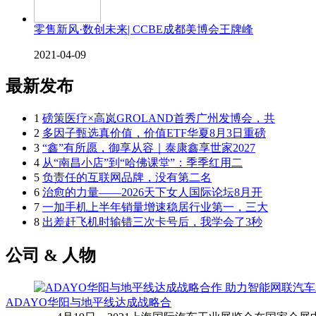
零售新风·数创未来| CCBE成都美博会王牌峰
2021-04-09
最新发布
1
磅策医疗×高岚GROLAND首秀广州发博会，共
2
多因子甄选真价值，价值ETF华夏8月3日重磅
3
“鑫”有所愿，御享从容｜泰康鑫享世家2027
4
从“南昌小店”到“哈佛课堂”：季季红用二
5
负责任的互联网品牌，没有第二名
6
治愈的力量——2026天下女人国际论坛8月开
7
一加手机上半年销量增速稳居行业第一，三大
8
出差赶飞机时输错三次卡号后，我学会了3秒
公司 & 人物
ADAYO华阳与地平线达成战略合