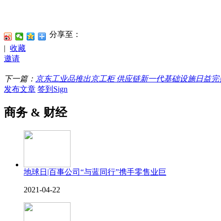
分享至：
|
收藏
邀请
下一篇：
京东工业品推出京工柜 供应链新一代基础设施日益完
发布文章
签到Sign
商务 & 财经
地球日|百事公司“与蓝同行”携手零售业巨
2021-04-22