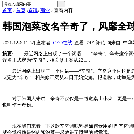
首页
›
首页
›
资讯
›
商业
›
查看内容
韩国泡菜改名辛奇了，风靡全球
2021-12-6 11:52
|
发布者:
CEO在线
|
查看:
747
|
评论: 0
|
来自: 中华
摘要
: 最近网络上出现了一个词语——“辛奇”。辛奇这个词也是
译名正式定为“辛奇”，相关修正案从22日 ...
最近网络上出现了一个词语——“辛奇”。辛奇这个词也是最近才
式定为“辛奇”，相关修正案从22日开始实施。报道称，此举是
对于韩国人来讲，辛奇不仅仅是一道道桌上小菜，更是一种力
也叫作辛奇粉。
现在我们来看一下这款辛奇调味料是如何食用的吧!辛奇调味
就会觉得像是烤肉和泡菜一起放进了嘴里的感觉哦。