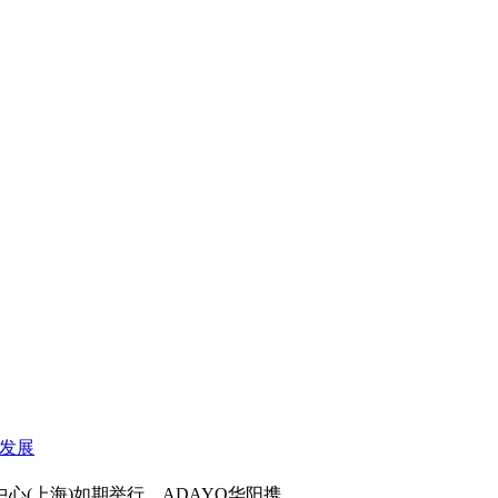
心(上海)如期举行，ADAYO华阳携