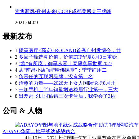
零售新风·数创未来| CCBE成都美博会王牌峰
2021-04-09
最新发布
1
磅策医疗×高岚GROLAND首秀广州发博会，共
2
多因子甄选真价值，价值ETF华夏8月3日重磅
3
“鑫”有所愿，御享从容｜泰康鑫享世家2027
4
从“南昌小店”到“哈佛课堂”：季季红用二
5
负责任的互联网品牌，没有第二名
6
治愈的力量——2026天下女人国际论坛8月开
7
一加手机上半年销量增速稳居行业第一，三大
8
出差赶飞机时输错三次卡号后，我学会了3秒
公司 & 人物
ADAYO华阳与地平线达成战略合
4月19日，2021上海国际汽车工业展览会在国家会展中