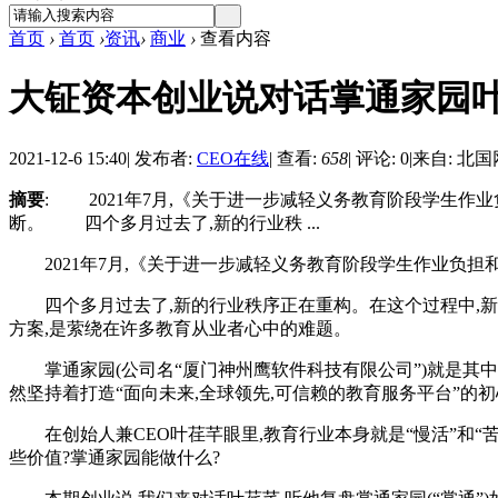
首页
›
首页
›
资讯
›
商业
›
查看内容
大钲资本创业说对话掌通家园叶
2021-12-6 15:40
|
发布者:
CEO在线
|
查看:
658
|
评论: 0
|
来自: 北国
摘要
: 2021年7月,《关于进一步减轻义务教育阶段学生作业
断。 四个多月过去了,新的行业秩 ...
2021年7月,《关于进一步减轻义务教育阶段学生作业负担和校
四个多月过去了,新的行业秩序正在重构。在这个过程中,新
方案,是萦绕在许多教育从业者心中的难题。
掌通家园(公司名“厦门神州鹰软件科技有限公司”)就是其中
然坚持着打造“面向未来,全球领先,可信赖的教育服务平台”的
在创始人兼CEO叶荏芊眼里,教育行业本身就是“慢活”和“苦
些价值?掌通家园能做什么?