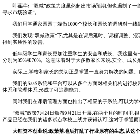
叶荏芊:
“双减”政策力度虽然超出市场预期,但也遏制了一
寻求市场验证”。
我们用掌通家园园丁端做1000个校长和园长的调研对一线到
我们发现“双减政策”下,尤其是在课后延时、课程调整、混班教
得到实质性的改善。
低年级学生和家长更加注重学生的安全和成长。我这里有一组调研
分别为85%和70%。这意味着对于大多数家长来说,安全、成
实际上,学校和家长的关切正是掌通一直努力解决的问题。所
我们的SaaS系统和平台可以从多个方面对相关机构进行校园
体系和管理体系,形成了可追溯能力。
同时我们在课后管理方面也推出了相应的子系统,可以为学校
“双减”政策7月24日颁布9月21日开展,在两个月的时间里
产品已经在我们的诸多试点学校上线并获得认可,这对于掌通而
大钲资本创业说:政策落地后打乱了行业原有的生态,从这