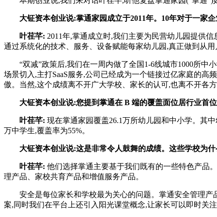
本期创业说,我们来对话叶荏芊,听他复盘掌通家园(“掌通”)
大钲资本创业说:掌通家园成立于2011年。10年对于一
叶荏芊:
2011年,掌通成立时,我们主要为民营幼儿园提
通过系统化的技术、服务、设备赋能每家幼儿园,真正做到从用户
“双减”政策后,我们在一周内做了全国1-6线城市1000所
场景切入,主打SaaS服务,公司已经成为一个链接过亿家庭的
傲。当然,这个成绩离不开广大学校、家长的认可,也离不开各
大钲资本创业说:您提到掌通在 B 端的覆盖面位居行业首
叶荏芊:
现在掌通家园覆盖26.1万所幼儿园和中小学。其中幼儿园1
万中学生,覆盖率为55%。
大钲资本创业说:这是非常令人鼓舞的成绩。这些学校为什
叶荏芊:
他们选择掌通主要基于我们既有的一些特色产品。
理产品、家校共育产品和增值服务产品。
安全是每位家长和学校最为关心的问题。掌通安全管理产品帮
案,同时我们在平台上还引入阳光课堂概念,让家长可以即时关