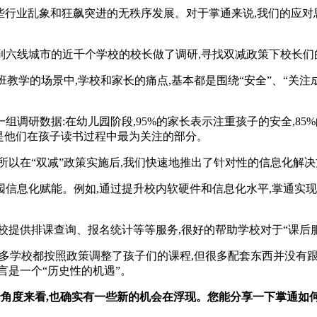
些行业乱象和狂飙突进的无秩序发展。对于掌通来说,我们的应对思路
六线城市的近千个学校的校长做了调研,寻找双减政策下校长们的
学的场景中,学校和家长的痛点,基本都是围绕“安全”、“关注
数据:在幼儿园阶段,95%的家长表示注重孩子的安全,85%
长是他们在孩子读书过程中最为关注的部分。
以在“双减”政策实施后,我们快速地推出了针对性的信息化解决
信息化赋能。例如,通过提升校内软硬件和信息化水平,掌通实现
提供排课查询、报名统计等等服务,很好的帮助学校对于“课后服
,很多学校都按照政策调整了孩子们的课程,但很多配套东西并没
言是一个“历史性的机遇”。
个角度来看,也确实有一些新的机会在浮现。您能分享一下掌通如