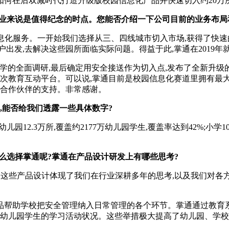
如何在后双减时代打造升级版校园信息化产品并快速切入约20万所
家企业来说是值得纪念的时点。您能否介绍一下公司目前的业务布
供信息化服务。一开始我们选择从三、四线城市切入市场,获得了快速
出发,去解决这些园所面临实际问题。得益于此,掌通在2019年就
中小学的全面调研,最后确定用安全接送作为切入点,发布了全新升
高频次教育互动平台。可以说,掌通目前是校园信息化赛道里拥有最
方合作伙伴的支持。非常感谢。
位,能否给我们透露一些具体数字?
2.3万所,覆盖约2177万幼儿园学生,覆盖率达到42%;小学10.1万
么选择掌通呢?掌通在产品设计研发上有哪些思考?
这些产品设计体现了我们在行业深耕多年的思考,以及我们对各方
助学校把安全管理纳入日常管理的各个环节。掌通通过教育系
注幼儿园学生的学习活动状况。这些举措极大提高了幼儿园、学校