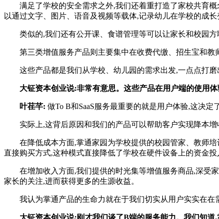
满足了学校的安全需求之外,我们还着重打造了家校共育概念的
以通过文字、图片、语音及视频等载体,记录幼儿在学校的成
类似的,我们还有公开课、食谱管理等可以让家长和校园方
第三类增值服务产品则主要集中在收费代缴、招生宝和教师
这些产品都是我们从学校、幼儿园的需求出发,一点点打磨出
大钲资本创业说:非常有意思。这些产品在用户端的使用体
叶荏芊:
做To B和SaaS服务最重要的就是用户体验,这
实际上,这背后原因和我们的产品可以帮助客户实现降本增
在降低成本方面,掌通家园为学校提供的校园管家、教师培训
直接购买方式,这种模式直接降低了学校在硬件设备上的资金投
在增加收入方面,我们提供的时光集等增值服务商品,深受家长
家长的关注,进而获得更多的生源收益。
我认为掌通产品的生命力就在于我们切实从用户实实在在需求
大钲资本创业说:刚才我们谈了B端的服务能力。我们知道,