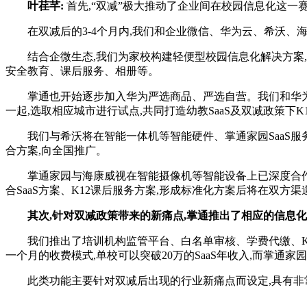
叶荏芊:
首先,“双减”极大推动了企业间在校园信息化这一
在双减后的3-4个月内,我们和企业微信、华为云、希沃、海
结合企微生态,我们为家校构建轻便型校园信息化解决方案,实
安全教育、课后服务、相册等。
掌通也开始逐步加入华为严选商品、严选自营。我们和华为在
一起,选取相应城市进行试点,共同打造幼教SaaS及双减政策下K
我们与希沃将在智能一体机等智能硬件、掌通家园SaaS服务
合方案,向全国推广。
掌通家园与海康威视在智能摄像机等智能设备上已深度合作多
合SaaS方案、K12课后服务方案,形成标准化方案后将在双方渠
其次,针对双减政策带来的新痛点,掌通推出了相应的信息
我们推出了培训机构监管平台、白名单审核、学费代缴、K12
一个月的收费模式,单校可以突破20万的SaaS年收入,而掌通家
此类功能主要针对双减后出现的行业新痛点而设定,具有非常好