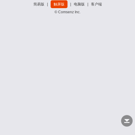
简易版
|
触屏版
|
电脑版
|
客户端
© Comsenz Inc.